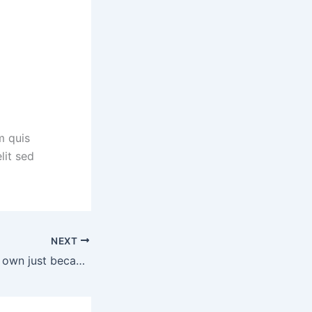
m quis
lit sed
NEXT
Don’t sell on your own just because it’s a …