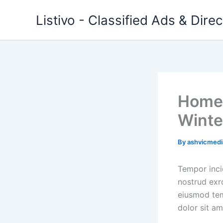
Skip
Listivo - Classified Ads & Dir
to
content
Homeb
Winte
By
ashvicmed
Tempor inci
nostrud exrc
eiusmod tem
dolor sit am