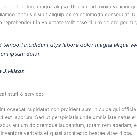
ut laboret dolore magna aliqua. Ut enim ad minim veniam qu
 ulamco laboris nisi ut aliquip ex ea commodo consequat. D
in reprehenderit in voluptate velit esse cillum dolore geu fug
 temporl incididunt utys labore dolor magna aliqua s
rem ipsum dolor.
J. Hilson
at stuff & services
int ocaecat cupidatat non proident sunt in culpa qui officia
id est laborum. Sed ut perspiciatis unde omnis iste natus err
acus antium doloremque laudantium, totam rem aperiam, e
 inventore veritatis et quasi architecto beatae vitae dicta.