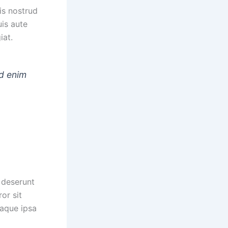
is nostrud
uis aute
iat.
ed enim
 deserunt
or sit
aque ipsa