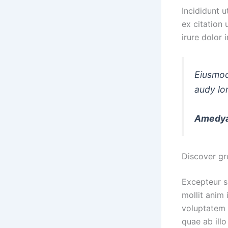
Incididunt 
ex citation
irure dolor 
Eiusmod
audy lo
Amedya 
Discover gre
Excepteur s
mollit anim 
voluptatem 
quae ab illo