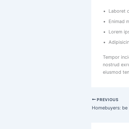
Laboret 
Enimad m
Lorem ip
Adipisici
Tempor inci
nostrud exrc
eiusmod tem
PREVIOUS